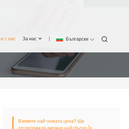
е с нас
За нас
Български
Вземете най-новата цена? Ще
отговорим възможно най-бързо (в