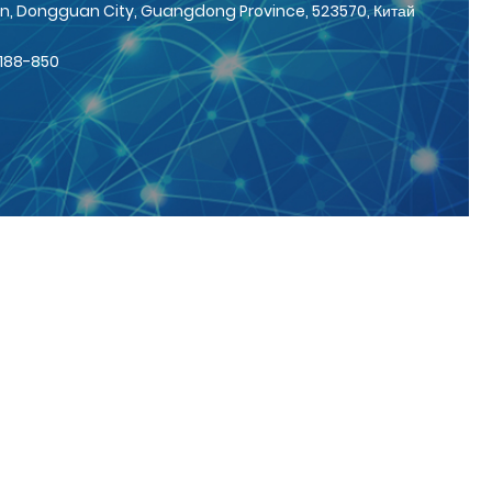
n, Dongguan City, Guangdong Province, 523570, Китай
188-850