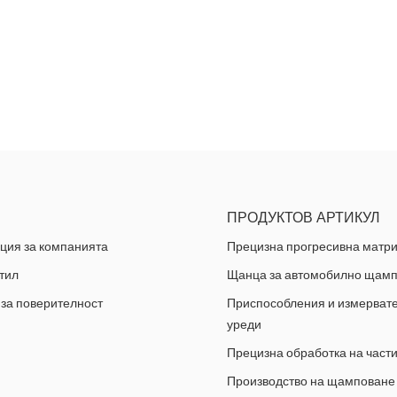
ПРОДУКТОВ АРТИКУЛ
ия за компанията
Прецизна прогресивна матр
тил
Щанца за автомобилно щам
 за поверителност
Приспособления и измерват
уреди
Прецизна обработка на част
Производство на щамповане