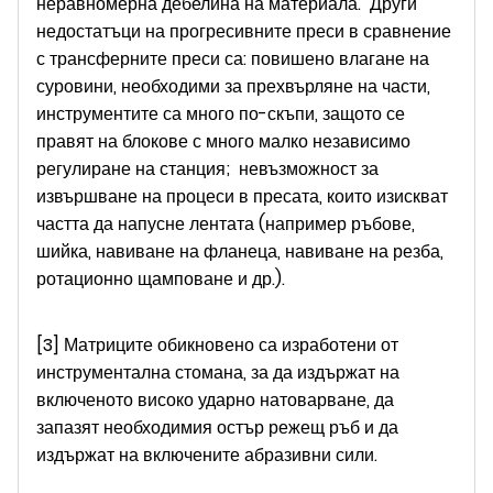
неравномерна дебелина на материала. Други
недостатъци на прогресивните преси в сравнение
с трансферните преси са: повишено влагане на
суровини, необходими за прехвърляне на части,
инструментите са много по-скъпи, защото се
правят на блокове с много малко независимо
регулиране на станция; невъзможност за
извършване на процеси в пресата, които изискват
частта да напусне лентата (например ръбове,
шийка, навиване на фланеца, навиване на резба,
ротационно щамповане и др.).
[3] Матриците обикновено са изработени от
инструментална стомана, за да издържат на
включеното високо ударно натоварване, да
запазят необходимия остър режещ ръб и да
издържат на включените абразивни сили.