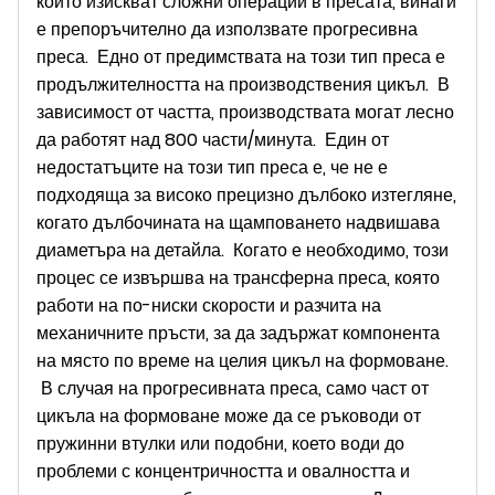
които изискват сложни операции в пресата, винаги
е препоръчително да използвате прогресивна
преса. Едно от предимствата на този тип преса е
продължителността на производствения цикъл. В
зависимост от частта, производствата могат лесно
да работят над 800 части/минута. Един от
недостатъците на този тип преса е, че не е
подходяща за високо прецизно дълбоко изтегляне,
когато дълбочината на щамповането надвишава
диаметъра на детайла. Когато е необходимо, този
процес се извършва на трансферна преса, която
работи на по-ниски скорости и разчита на
механичните пръсти, за да задържат компонента
на място по време на целия цикъл на формоване.
В случая на прогресивната преса, само част от
цикъла на формоване може да се ръководи от
пружинни втулки или подобни, което води до
проблеми с концентричността и овалността и