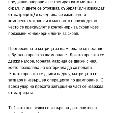
предишни операции, се третират като метален
скрап. И двете се отрязват, събарят (или изваждат
от матриците) и след това се изхвърлят от
комплекта матрици и в масовото производство
често се прехвърлят в контейнери за скрап чрез
подземни конвейерни ленти за скрап.
Прогресивната матрица за щамповане се поставя
в бутална преса за щамповане. Докато пресата се
движи нагоре, горната матрица се движи с нея,
което позволява на материала да се подава.
Когато пресата се движи надолу, матрицата се
затваря и извършва операцията по щамповане. С
всеки удар на пресата завършена част се изважда
от матрицата.
Тъй като във всяка се извършва допълнителна