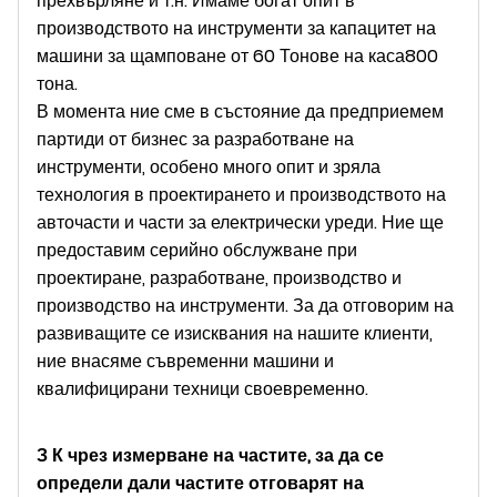
прехвърляне и т.н. Имаме богат опит в
производството на инструменти за капацитет на
машини за щамповане от 60 Тонове на каса
8
00
тона.
В момента ние сме в състояние да предприемем
партиди от бизнес за разработване на
инструменти, особено много опит и зряла
технология в проектирането и производството на
авточасти и части за електрически уреди. Ние ще
предоставим серийно обслужване при
проектиране, разработване, производство и
производство на инструменти. За да отговорим на
развиващите се изисквания на нашите клиенти,
ние внасяме съвременни машини и
квалифицирани техници своевременно.
З К
чрез измерване на частите, за да се
определи дали частите отговарят на