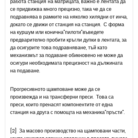
работа"станция"на матрицата, важно е лентата да
се придвижва много прецизно, така че да се
подравнява в рамките на няколко хилядни от инча,
докато се движи от станция на станция. С форма
на куршум или конична"пилоти"въведете
предварително пробити кръгли дупки в лентата, за
да осигурите това подравняване, тъй като
механизмът за подаване обикновено не може да
осигури необходимата прецизност на дължината
на подаване.
Прогресивното щамповане може да се
произвежда и на трансферни преси. Това са
преси, които пренасят компонентите от една
станция на друга с помощта на механика"пръсти".
[2] За масово производство на щамповани части,